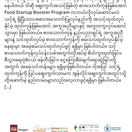
နေပါတယ် ဒါဆို ဈေးကွက်အသင့်ဖြစ်တဲ့ စားသောက်ကုန်ဖြစ်အောင်
Food Startup Booster Program ကဘယ်လိုလုပ်ဆောင်မလဲ
သင့်ရဲ့ ရှိပြီးသားအစားအသောက်ပြုလုပ်နည်းကို အသင့်ထုတ်လုပ်
နိုင်မဲ့ ထုတ်ကုန်ဖြစ်အောင် အကူအညီများနှင့် အတူတကွလုပ်ဆောင်
သွားမှာ ဖြစ်ပါတယ်။ စားသောက်ကုန် နည်းပညာရှင်ရဲ့ အကူအညီ
များနဲ့ သင်ထုတ်လုပ်မဲ့ စားသောက်ကုန်ကို စမ်းသပ်ထုတ်လုပ်နိုင်မဲ့
နေရာမှာ အခမဲ့စမ်းသပ်ထုတ်လုပ်ခွင့် ရရှိမှာ ဖြစ်ပါတယ်။ သင့်
စားသောက်ကုန်လုပ်ငန်းသစ်အတွက်လိုအပ်မဲ့ စိတ်ကူးထုတ်ခြင်း၊
စီးပွားရေးပုံစံငယ် ဖန်တီးခြင်း၊ ငွေကြေးစီမံချက်ရေးဆွဲခြင်းတို့
အတွက် အခမဲ့သင်တန်းများ ရရှိမှာဖြစ်ပါတယ်။ ဒါ့အပြင် သင့်ရဲ့
ထုတ်ကုန်ကို ပြင်ပဈေးကွက်သာမက အွန်လိုင်းဈေးကွက်အတွင်းသို့
ထိုးဖောက်မဲ့ နည်းလမ်းများလည်းလေ့လာခွင့်ရရှိမှာ ဖြစ်ပါတယ်။
[…]
READ MORE